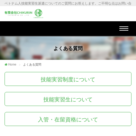
ベトナム人技能実習生派遣についてのご質問にお答えします。ご不明な点はお問い合
わせください。
Toggl
naviga
よくある質問
Home
よくある質問
技能実習制度について
技能実習生について
入管・在留資格について